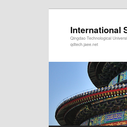
Skip
Skip
to
to
primary
secondary
International 
content
content
Qingdao Technological Un
qdtech.jaee.net