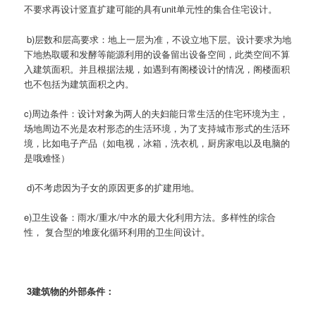
不要求再设计竖直扩建可能的具有unit单元性的集合住宅设计。
b)层数和层高要求：地上一层为准，不设立地下层。设计要求为地
下地热取暖和发酵等能源利用的设备留出设备空间，此类空间不算
入建筑面积。并且根据法规，如遇到有阁楼设计的情况，阁楼面积
也不包括为建筑面积之内。
c)周边条件：设计对象为两人的夫妇能日常生活的住宅环境为主，
场地周边不光是农村形态的生活环境，为了支持城市形式的生活环
境，比如电子产品（如电视，冰箱，洗衣机，厨房家电以及电脑的
是哦难怪）
d)不考虑因为子女的原因更多的扩建用地。
e)卫生设备：雨水/重水/中水的最大化利用方法。多样性的综合
性， 复合型的堆废化循环利用的卫生间设计。
3建筑物的外部条件：