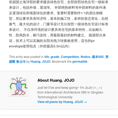
依据国土海洋部的要求建设绿色住宅，全部按照绿色住宅一级标准
来设计，包括外墙，屋顶等。 外部绝热材料等外部材料的条件满
足屋顶绿化和墙面绿化的要求。复赛时需要制作1:1的原比例模
型，所以要求具有经济性，基本的施工性，多样的形态变化，自然
换气，最大化的设计，门窗等设计充分按照一级绿色住宅设计标准
来设计。 不仅亲环境的设计要具有住宅的基本特性，比如耐久
性，防风防水，耐污染性，用最新最好的材料建立。 能源部分来
说，技术上可以实施的太阳光电力转换板使用，适当的pv
envelope使用包含（外部最高5.5m以内）
This entry was posted in
4th. grade
,
Competition
,
Notice
,
建本085
,
黃
盛載 황성재
by
Huang. JOJO
. Bookmark the
permalink
.
About Huang. JOJO
Just let it be and keep going~ I'm JoJo! (∩_∩)
from International Architecture 085 in Qingdao
Technological University
View all posts by Huang. JOJO
→